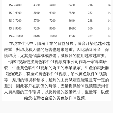
JS-9-5400
4320
5400
6480
216
145
JS-9-6300
5040
6300
7560
252
145
JS-9-7200
5760
7200
8640
288
145
JS-9-9000
7200
9000
10800
360
145
JS-9-10800
8640
10800
12960
432
145
在現在生活中，隨著工業的日益發展，噪音汙染也越來越
嚴重，對環境和人體的危害也越來越重。因此消除噪音，保
護環境，尤其是保護機械設備，減振器的使用越來越重要。
上海91视频链接黄色软件91视频有限公司作為一家專業研
發，生產黄色软件91视频的為主的專業廠家。生產的減振器
種類繁多，有座式黄色软件91视频，吊式黄色软件91视频
等，應用的環境和領域，起到的主要減震性能還是有一定的
差別，因此客戶在詢價的時候，盡量提供給91视频链接銷售
人員具體的工作環境，以及具體的設備尺寸，重量等，以便
給您推薦較合適的黄色软件91视频。