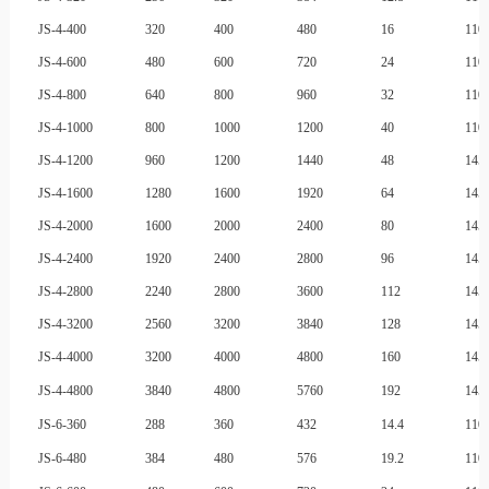
JS-4-400
320
400
480
16
110
JS-4-600
480
600
720
24
110
JS-4-800
640
800
960
32
110
JS-4-1000
800
1000
1200
40
110
JS-4-1200
960
1200
1440
48
145
JS-4-1600
1280
1600
1920
64
145
JS-4-2000
1600
2000
2400
80
145
JS-4-2400
1920
2400
2800
96
145
JS-4-2800
2240
2800
3600
112
145
JS-4-3200
2560
3200
3840
128
145
JS-4-4000
3200
4000
4800
160
145
JS-4-4800
3840
4800
5760
192
145
JS-6-360
288
360
432
14.4
110
JS-6-480
384
480
576
19.2
110