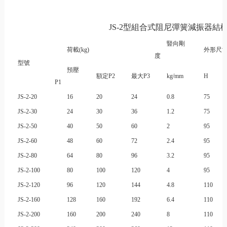
JS-2型組合式阻尼彈簧減振器結
豎向剛
荷載(kg)
外形尺寸
度
型號
預壓
額定P2
最大P3
kg/mm
H
P1
JS-2-20
16
20
24
0.8
75
JS-2-30
24
30
36
1.2
75
JS-2-50
40
50
60
2
95
JS-2-60
48
60
72
2.4
95
JS-2-80
64
80
96
3.2
95
JS-2-100
80
100
120
4
95
JS-2-120
96
120
144
4.8
110
JS-2-160
128
160
192
6.4
110
JS-2-200
160
200
240
8
110