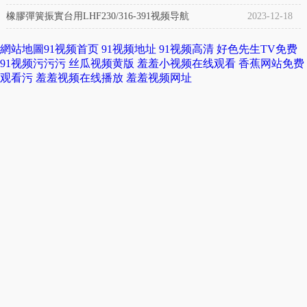
氣
膠
橡膠彈簧振實台用LHF230/316-391视频导航
2023-12-18
動
91
網站地圖
91视频首页
91视频地址
91视频高清
好色先生TV免费
避
视
91视频污污污
丝瓜视频黄版
羞羞小视频在线观看
香蕉网站免费
震
观看污
羞羞视频在线播放
羞羞视频网址
频
專
导
用
航
氣
是
囊
一
小
種
巧
由
耐
橡
用
膠、
的
網
產
線