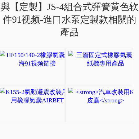
與【定製】JS-4組合式彈簧黄色软
件91视频-進口水泵定製款相關的
產品
HF150/140-2橡膠
HF150/140-
2
橡
K155-2氣動避震改裝
膠
K155-
氣
2
囊-
氣
上
動
海