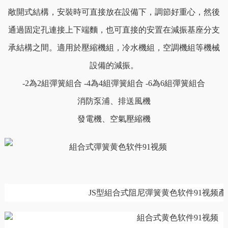
敞開式結構，安裝時可直接放在設備下，調節好重心，然後
通過固定孔連接上下端麵，也可直接的安置在減振基座分支
承結構之間。適用於壓縮機組，冷水機組，空調機組等機械
設備的減振。
-2為2組彈簧組合 -4為4組彈簧組合 -6為6組彈簧組合
消防泵浦、排送風機
發電機、空氣壓縮機
JS型組合式阻尼彈簧黄色软件91视频